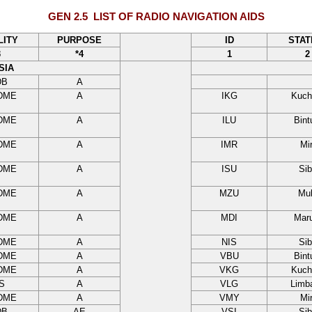
GEN 2.5
LIST OF RADIO NAVIGATION AIDS
LITY
PURPOSE
ID
STAT
3
*4
1
2
SIA
DB
A
/DME
A
IKG
Kuch
/DME
A
ILU
Bint
/DME
A
IMR
Mir
/DME
A
ISU
Sib
/DME
A
MZU
Mu
/DME
A
MDI
Maru
/DME
A
NIS
Sib
/DME
A
VBU
Bint
/DME
A
VKG
Kuch
LS
A
VLG
Limb
/DME
A
VMY
Mir
DB
AE
VSI
Sib