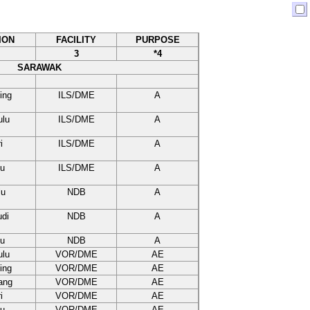
ION
FACILITY
PURPOSE
3
*4
SARAWAK
ing
ILS/DME
A
ulu
ILS/DME
A
i
ILS/DME
A
u
ILS/DME
A
lu
NDB
A
di
NDB
A
u
NDB
A
ulu
VOR/DME
AE
ing
VOR/DME
AE
ang
VOR/DME
AE
i
VOR/DME
AE
u
VOR/DME
AE