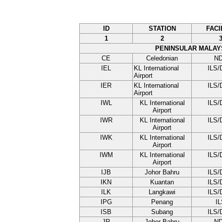
ID
STATION
FACI
1
2
PENINSULAR MALAY
CE
Celedonian
N
IEL
KL International
ILS
Airport
IER
KL International
ILS
Airport
IWL
KL International
ILS
Airport
IWR
KL International
ILS
Airport
IWK
KL International
ILS
Airport
IWM
KL International
ILS
Airport
IJB
Johor Bahru
ILS
IKN
Kuantan
ILS
ILK
Langkawi
ILS
IPG
Penang
I
ISB
Subang
ILS
JR
Johor Bahru
N