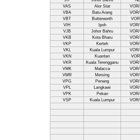
VAS
Alor Star
VOR
VBA
Batu Arang
VOR
VBT
Butterworth
VOR
VIH
Ipoh
VOR
VJB
Johor Bahru
VOR
VKB
Kota Bharu
VOR
VKP
Kerteh
VOR
VKL
Kuala Lumpur
VOR
VKN
Kuantan
VOR
VKR
Kuala Terengganu
VOR
VMK
Malacca
VOR
VMR
Mersing
VOR
VPG
Penang
VOR
VPL
Langkawi
VOR
VPK
Pekan
VOR
VSP
Kuala Lumpur
VOR