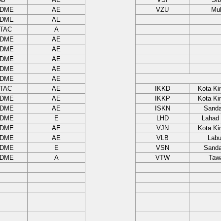
/DME
AE
VZU
Mu
/DME
AE
TAC
A
/DME
AE
/DME
AE
/DME
AE
/DME
AE
/DME
AE
TAC
AE
IKKD
Kota Ki
/DME
AE
IKKP
Kota Ki
/DME
AE
ISKN
Sand
/DME
E
LHD
Lahad
/DME
AE
VJN
Kota Ki
/DME
AE
VLB
Lab
/DME
E
VSN
Sand
/DME
A
VTW
Taw